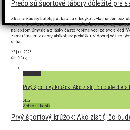
Prečo sú športové tábory dôležité pre 
Zbalí si vlastný batoh, postará sa o bicykel, zvládne deň bez 
obrovský míľnik. Priznajme si to – dať deťom v dnešnej dobe kva
najlepšom úmysle a z lásky často robíme veci za svoje deti. Vy
zametáme im z cesty akúkoľvek prekážku. V dobrej vôli im tý
seba.
22 júla, 2026
|
Čítať ďalej
Permalink
Prvý športový krúžok: Ako zistiť, čo bude dieťa
Blog
Zobraziť košík
Prvý športový krúžok: Ako zistiť, čo bu