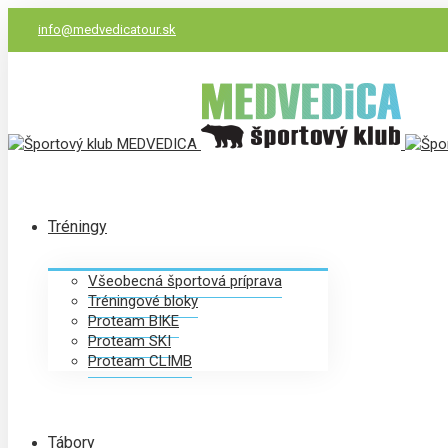
info@medvedicatour.sk
Tréningy
Všeobecná športová príprava
Tréningové bloky
Proteam BIKE
Proteam SKI
Proteam CLIMB
Tábory