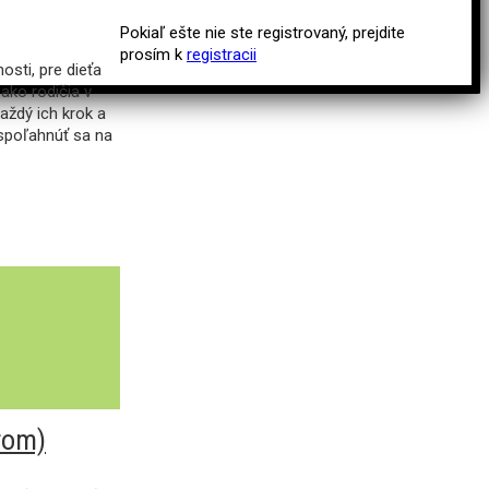
Pokiaľ ešte nie ste registrovaný, prejdite
prosím k
registracii
osti, pre dieťa
 ako rodičia v
aždý ich krok a
 spoľahnúť sa na
erom)