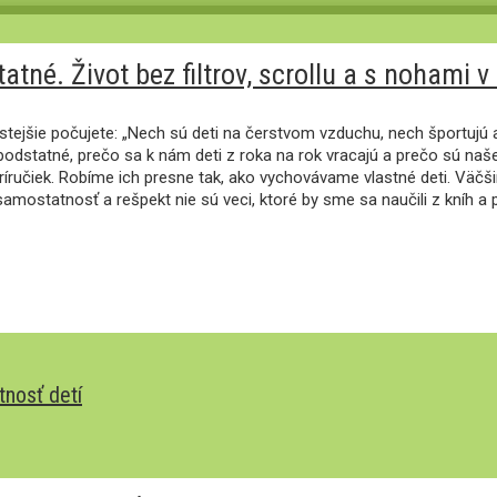
né. Život bez filtrov, scrollu a s nohami v 
stejšie počujete: „Nech sú deti na čerstvom vzduchu, nech športujú 
odstatné, prečo sa k nám deti z roka na rok vracajú a prečo sú naše 
íručiek. Robíme ich presne tak, ako vychovávame vlastné deti. Väčš
samostatnosť a rešpekt nie sú veci, ktoré by sme sa naučili z kníh a p
tnosť detí