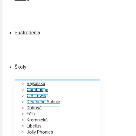
Sústredenia
Školy
Bajkalská
Cambridge
C.S Lewis
Deutsche Schule
Dubová
Félix
Kremnická
Libellus
Jolly Phonics