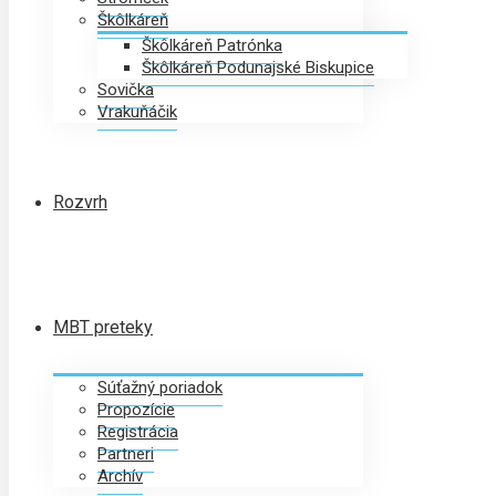
Škôlkáreň
Škôlkáreň Patrónka
Škôlkáreň Podunajské Biskupice
Sovička
Vrakuňáčik
Rozvrh
MBT preteky
Súťažný poriadok
Propozície
Registrácia
Partneri
Archív