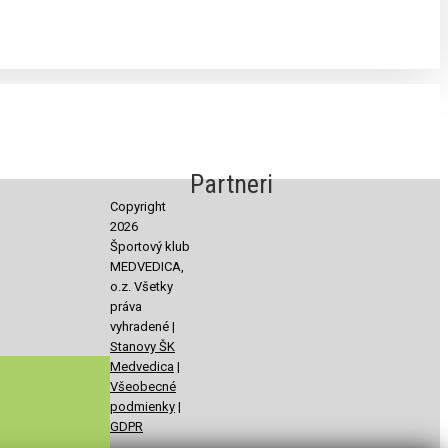
Partneri
Copyright
2026
Športový klub
MEDVEDICA,
o.z. Všetky
práva
vyhradené |
Stanovy ŠK
Medvedica
|
Všeobecné
podmienky
|
GDPR