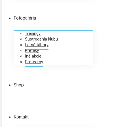
Fotogaléria
Tréningy
Sústredenia klubu
Letné tábory
Preteky
Iné akcie
Proteamy
Shop
Kontakt