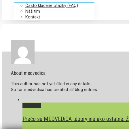
Často kladené otázky (FAQ)
Náš tím
Kontakt
About
medvedica
This author has not yet filled in any details.
So far medvedica has created 52 blog entries.
Permalink
Prečo sú MEDVEDiCA tábory iné ako ostatné. Živo