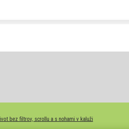
t bez filtrov, scrollu a s nohami v kaluži