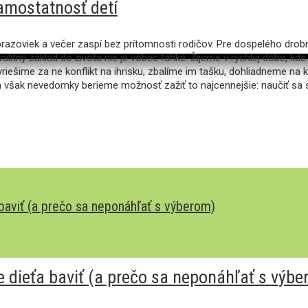
samostatnosť detí
obrazoviek a večer zaspí bez prítomnosti rodičov. Pre dospelého drobn
litný základ do života nie je vôbec ľahké. Žijeme v rýchlej dobe, kde
riešime za ne konflikt na ihrisku, zbalíme im tašku, dohliadneme na k
m však nevedomky berieme možnosť zažiť to najcennejšie: naučiť sa
 baviť (a prečo sa neponáhľať s výberom)
de dieťa baviť (a prečo sa neponáhľať s výb