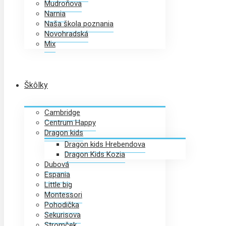
Mudroňova
Narnia
Naša škola poznania
Novohradská
Mix
Škôlky
Cambridge
Centrum Happy
Dragon kids
Dragon kids Hrebendova
Dragon Kids Kozia
Dubová
Espania
Little big
Montessori
Pohodička
Sekurisova
Stromček