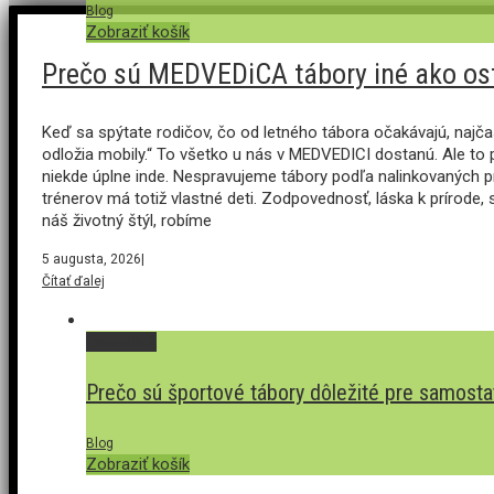
Blog
Zobraziť košík
Prečo sú MEDVEDiCA tábory iné ako ostat
Keď sa spýtate rodičov, čo od letného tábora očakávajú, najča
odložia mobily.“ To všetko u nás v MEDVEDICI dostanú. Ale to p
niekde úplne inde. Nespravujeme tábory podľa nalinkovaných pr
trénerov má totiž vlastné deti. Zodpovednosť, láska k prírode, 
náš životný štýl, robíme
5 augusta, 2026
|
Čítať ďalej
Permalink
Prečo sú športové tábory dôležité pre samosta
Blog
Zobraziť košík