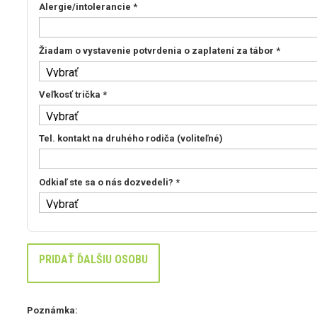
Alergie/intolerancie 
*
Žiadam o vystavenie potvrdenia o zaplatení za tábor 
*
Veľkosť trička 
*
Tel. kontakt na druhého rodiča 
(voliteľné)
Odkiaľ ste sa o nás dozvedeli? 
*
PRIDAŤ ĎALŠIU OSOBU
Poznámka: