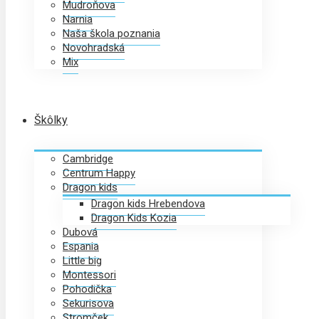
Mudroňova
Narnia
Naša škola poznania
Novohradská
Mix
Škôlky
Cambridge
Centrum Happy
Dragon kids
Dragon kids Hrebendova
Dragon Kids Kozia
Dubová
Espania
Little big
Montessori
Pohodička
Sekurisova
Stromček