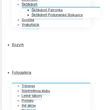
Škôlkáreň
Škôlkáreň Patrónka
Škôlkáreň Podunajské Biskupice
Sovička
Vrakuňáčik
Rozvrh
Fotogaléria
Tréningy
Sústredenia klubu
Letné tábory
Preteky
Iné akcie