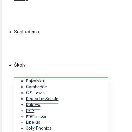
Sústredenia
Školy
Bajkalská
Cambridge
C.S Lewis
Deutsche Schule
Dubová
Félix
Kremnická
Libellus
Jolly Phonics