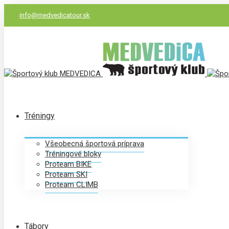
info@medvedicatour.sk
Tréningy
Všeobecná športová príprava
Tréningové bloky
Proteam BIKE
Proteam SKI
Proteam CLIMB
Tábory